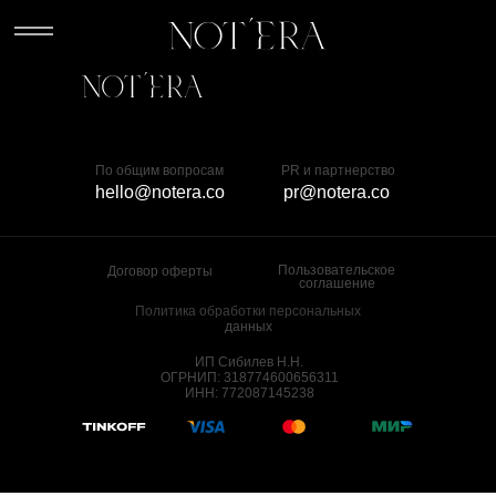
По общим вопросам
PR и партнерство
hello@notera.co
pr@notera.co
Пользовательское
Договор оферты
соглашение
Политика обработки персональных
данных
ИП Сибилев Н.Н.
ОГРНИП: 318774600656311
ИНН: 772087145238