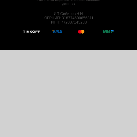
данных
ИП Сибилев Н.Н.
ОГРНИП: 318774600656311
ИНН: 772087145238