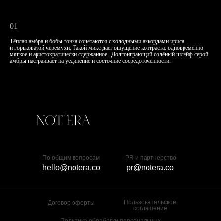
01
Тёплая амбра и бобы тонка сочетаются с холодными аккордами ириса
и горьковатой черемухи. Такой микс даёт ощущение контраста: одновременно
мягкое и аристократически сдержанное. Долгоиграющий солёный шлейф серой
амбры настраивает на уединение и состояние сосредоточенности.
По общим вопросам
PR и партнерство
hello@notera.co
pr@notera.co
Пользовательское
Договор оферты
соглашение
Политика обработки персональных