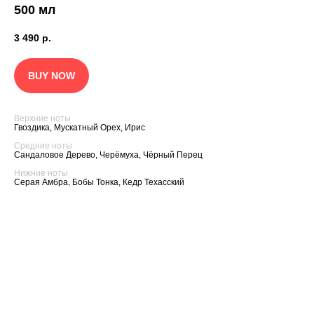
500 мл
Можно использовать как гел
3 490
р.
душа, а также жидкое мыло.
Гвоздика, Мускатный Орех,
Вода из листьев камелии и с
успокаивают кожу и поддер
Сандаловое Дерево, Черё
BUY NOW
её естественный баланс. По
Серая Амбра, Бобы Тонка, К
даже для чувствительной ко
Верхние ноты
Гвоздика, Мускатный Орех, Ирис
Средние ноты
Сандаловое Дерево, Черёмуха, Чёрный Перец
Нижние ноты
Серая Амбра, Бобы Тонка, Кедр Техасский