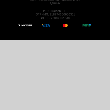
данных
ИП Сибилев Н.Н.
ОГРНИП: 318774600656311
ИНН: 772087145238