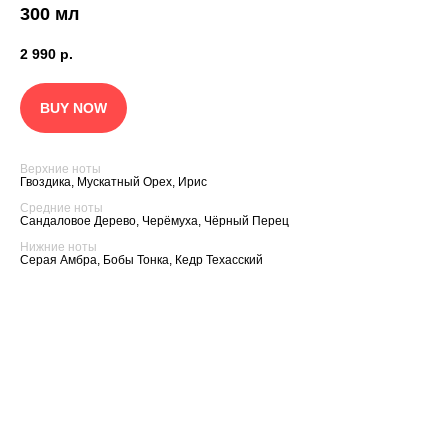
смягчают
300 мл
кожуи помогают поддержива
естественную защиту.
2 990
р.
Алоэ и пантенол успокаиваю
Гвоздика, Мускатный Орех,
уменьшают раздражения, де
крем
Сандаловое Дерево, Черё
BUY NOW
подходящим даже для часто
Серая Амбра, Бобы Тонка, К
использования.
Верхние ноты
Гвоздика, Мускатный Орех, Ирис
Средние ноты
Сандаловое Дерево, Черёмуха, Чёрный Перец
Нижние ноты
Серая Амбра, Бобы Тонка, Кедр Техасский