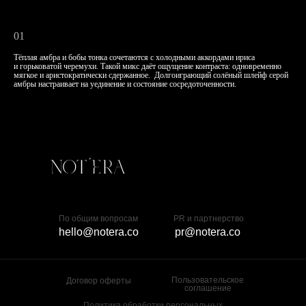
01
Тёплая амбра и бобы тонка сочетаются с холодными аккордами ириса
и горьковатой черемухи. Такой микс даёт ощущение контраста: одновременно
мягкое и аристократически сдержанное. Долгоиграющий солёный шлейф серой
амбры настраивает на уединение и состояние сосредоточенности.
По общим вопросам
PR и партнерство
hello@notera.co
pr@notera.co
Пользовательское
Договор оферты
соглашение
Политика обработки персональных