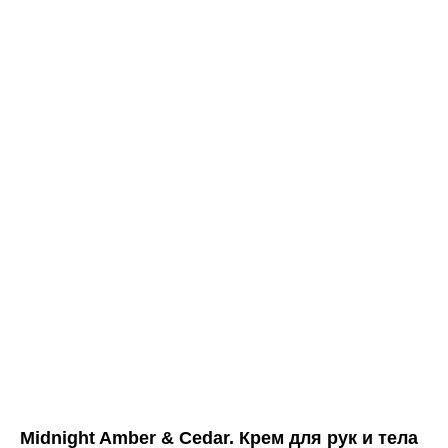
Midnight
Amber &
Cedar
В составе крема масла кокос
300 ml
оливы и авокадо, которые пи
Midnight Amber & Cedar. Крем для рук и тела