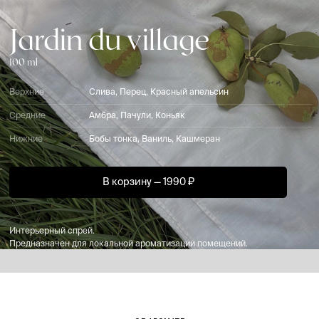
Jardin du village
100 ml
Верхние
Слива, Перец, Красный апельсин
Средние
Амбра, Пачули, Коньяк
Нижние
Бобы тонка, Ваниль, Кашмеран
В корзину — 1990 ₽
Интерьерный спрей.
Предназначен для локальной ароматизации помещений.