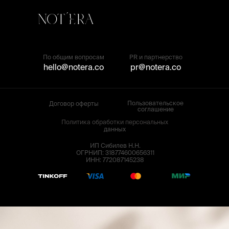
По общим вопросам
PR и партнерство
hello@notera.co
pr@notera.co
Пользовательское
Договор оферты
соглашение
Политика обработки персональных
данных
ИП Сибилев Н.Н.
ОГРНИП: 318774600656311
ИНН: 772087145238