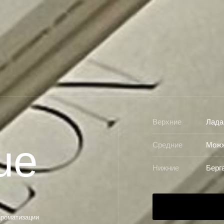
Верхние
Лада
ue
Средние
Можж
Нижние
Берг
 ароматизации