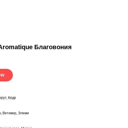
Aromatique Благовония
OW
рут, Кедр
ы
, Ветивер, Элеми