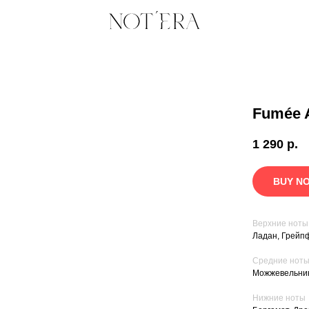
Fumée 
1 290
р.
BUY N
Верхние ноты
Ладан, Грейпф
Средние нот
Можжевельник
Нижние ноты