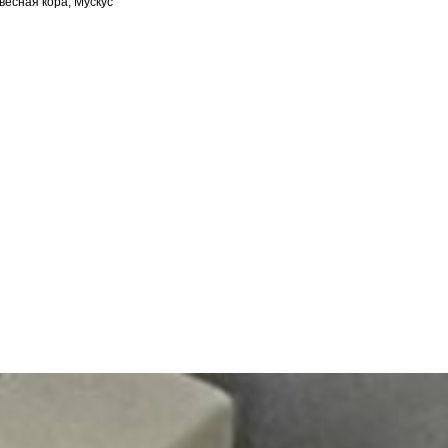
весная кора, Мускус