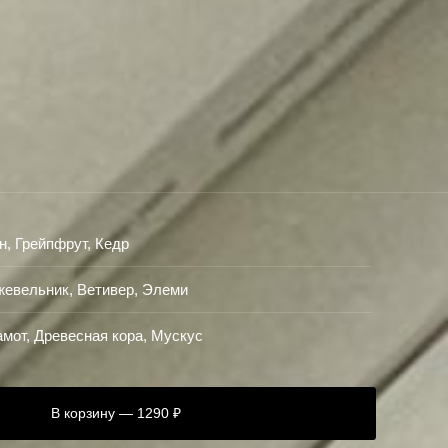
н, Грейпфрут, Кедр
евельник, Ветивер, Элеми
амот, Древесная кора, Мускус
В корзину — 1290 ₽