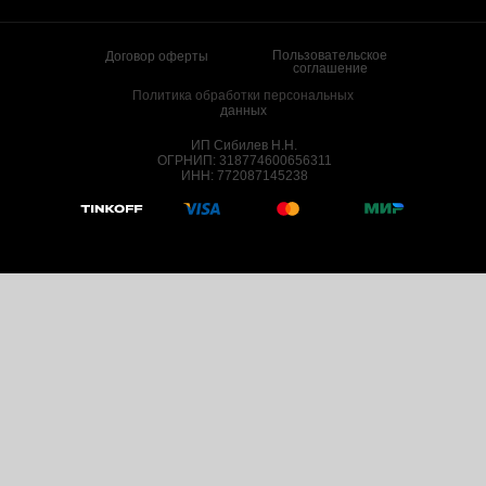
Пользовательское
Договор оферты
соглашение
Политика обработки персональных
данных
ИП Сибилев Н.Н.
ОГРНИП: 318774600656311
ИНН: 772087145238