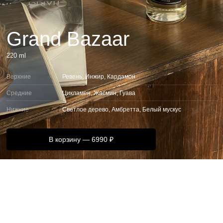
Grand Bazaar
220 ml
Верхние
Ревень, Инжир, Кардамон
Средние
Цикламен, Жасмин, Гуава
Нижние
Светлое дерево, Амбретта, Белый мускус
В корзину — 6990 ₽
Ароматический диффузор