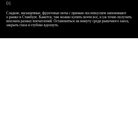
01
Сладкие, насыщенные, фруктовые ноты с пряным послевкусием напоминают
о рынке в Стамбуле. Кажется, там можно купить почти все, и уж точно получить
миллион разных впечатлений. Остановиться на минуту среди рыночного хаоса,
закрыть глаза и глубоко вдохнуть.