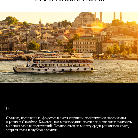
тическая свеча — 43 часа горения
в: кокосовый воск, ароматические масла, хлопковый фитиль
01
Сладкие, насыщенные, фруктовые ноты с пряным послевкусием напоминают
о рынке в Стамбуле. Кажется, там можно купить почти все, и уж точно получить
миллион разных впечатлений. Остановиться на минуту среди рыночного хаоса,
закрыть глаза и глубоко вдохнуть.