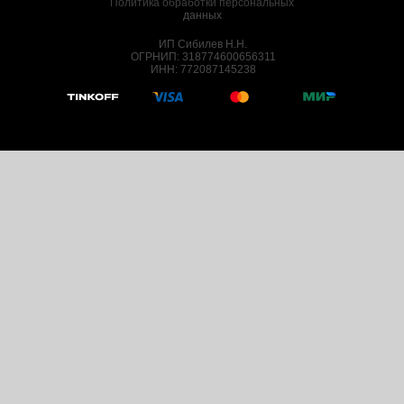
Политика обработки персональных
данных
ИП Сибилев Н.Н.
ОГРНИП: 318774600656311
ИНН: 772087145238