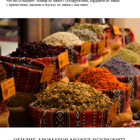
Что вы услышите? Инжир из лавки с сухофруктами, кардамон из лавки
с пряностями, жасмин и мускус из лавки с маслами…